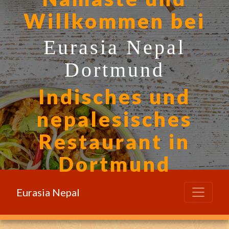
Willkommen bei
Eurasia Nepal
Dortmund
Indisches und
nepalesisches
Restaurant in
Dortmund
Eurasia Nepal
Online bestellen